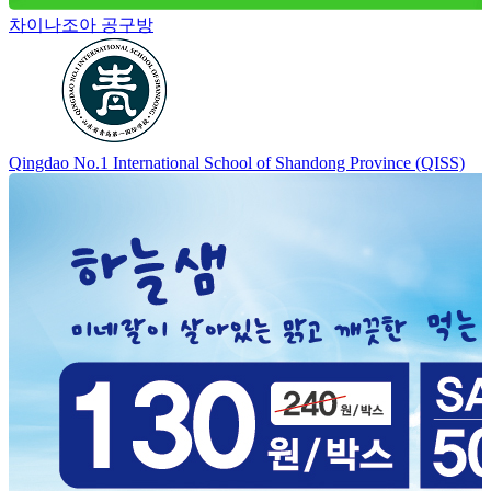
차이나조아 공구방
Qingdao No.1 International School of Shandong Province (QISS)