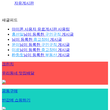
자유게시판
새글피드
아이폰 사용자 유료게시판 사용팁
홍선일
님이 등록한
구인구직
게시글
님이 등록한
중고장터
게시글
운이
님이 등록한
구인구직
게시글
미르
님이 등록한
중고장터
게시글
朴先生
님이 등록한
부동산
게시글
크린치
우리동네 맛집배달
공동구매
반값에 쇼핑하기