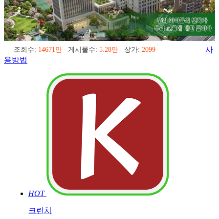
조회수:
14671만
게시물수:
5.28만
상가:
2099
사
용방법
HOT
크린치