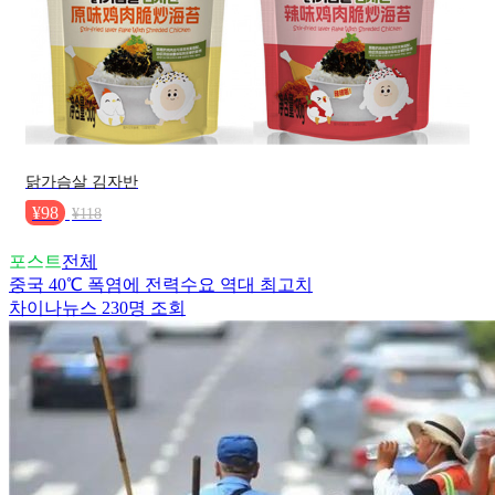
닭가슴살 김자반
¥98
¥118
포스트
전체
중국 40℃ 폭염에 전력수요 역대 최고치
차이나뉴스
230명 조회