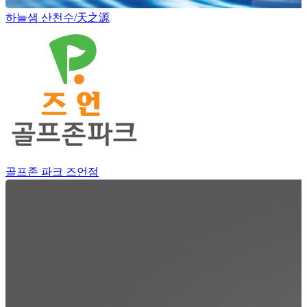
하늘샘 산천수/天之源
골프존 파크 즈언점