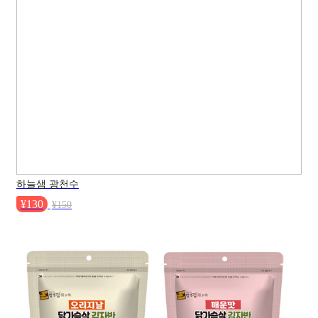
하늘샘 광천수
¥130
¥150