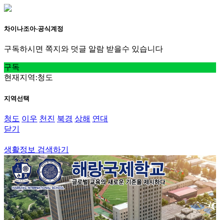
차이나조아-공식계정
구독하시면 쪽지와 덧글 알람 받을수 있습니다
구독
현재지역:청도
지역선택
청도
이우
천진
북경
상해
연대
닫기
청도
생활정보 검색하기