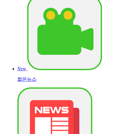
New
짧은뉴스