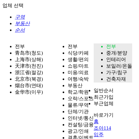
업체 선택
구역
부동산
순서
전부
전부
전부
青岛市(청도)
식당/카페
중개/분양
上海市(상해)
생활/편의
인테리어
天津市(천진)
쇼핑/마트
보일러/온돌
浙江省(절강)
미용/의료
가구/침구
北京市(북경)
여행/숙박
건축자재
烟台市(연태)
부동산
일반순서
金华市(이우)
학교/학원
최근가입
오락/스포츠
부근업체
물류/무역
단체/기관
바로가기
인터넷/통신
홈
컨설팅/금융
조아114
광고/인쇄
입주
결혼/이벤트