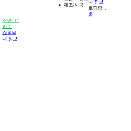
내 정보
제조/시공
로딩중...
홈
조아114
입주
쇼핑몰
내 정보