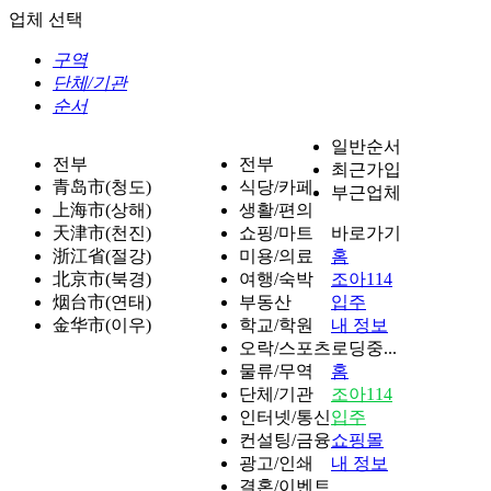
업체 선택
구역
단체/기관
순서
일반순서
전부
전부
최근가입
青岛市(청도)
식당/카페
부근업체
上海市(상해)
생활/편의
天津市(천진)
쇼핑/마트
바로가기
浙江省(절강)
미용/의료
홈
北京市(북경)
여행/숙박
조아114
烟台市(연태)
부동산
입주
金华市(이우)
학교/학원
내 정보
오락/스포츠
로딩중...
물류/무역
홈
단체/기관
조아114
인터넷/통신
입주
컨설팅/금융
쇼핑몰
광고/인쇄
내 정보
결혼/이벤트