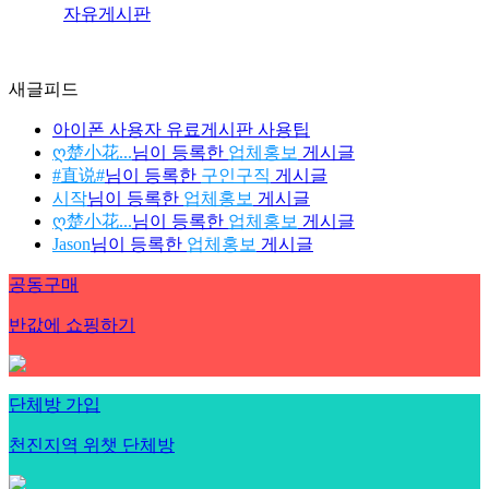
자유게시판
새글피드
아이폰 사용자 유료게시판 사용팁
ღ楚小花...
님이 등록한
업체홍보
게시글
#直说#
님이 등록한
구인구직
게시글
시작
님이 등록한
업체홍보
게시글
ღ楚小花...
님이 등록한
업체홍보
게시글
Jason
님이 등록한
업체홍보
게시글
공동구매
반값에 쇼핑하기
단체방 가입
천진지역 위챗 단체방