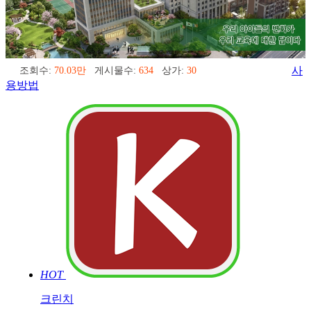
조회수:
70.03만
게시물수:
634
상가:
30
사
용방법
HOT
크린치