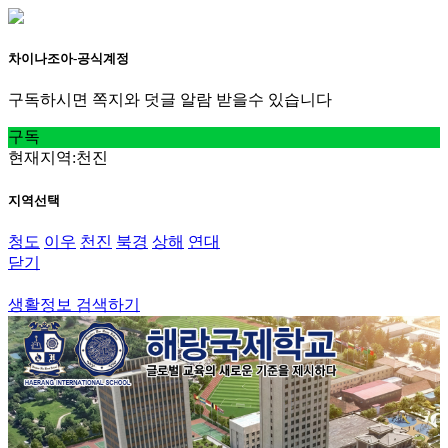
차이나조아-공식계정
구독하시면 쪽지와 덧글 알람 받을수 있습니다
구독
현재지역:천진
지역선택
청도
이우
천진
북경
상해
연대
닫기
천진
생활정보 검색하기