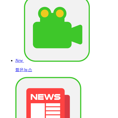
New
짧은뉴스