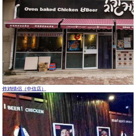
炸鸡情侣（中信店）