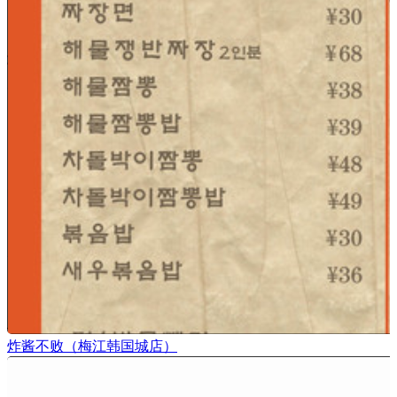
炸酱不败（梅江韩国城店）