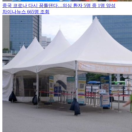
중국 코로나 다시 꿈틀댄다…의심 환자 5명 중 1명 양성
차이나뉴스
665명 조회