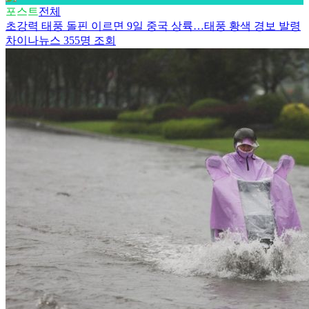
포스트
전체
초강력 태풍 돌핀 이르면 9일 중국 상륙…태풍 황색 경보 발령
차이나뉴스
355명 조회