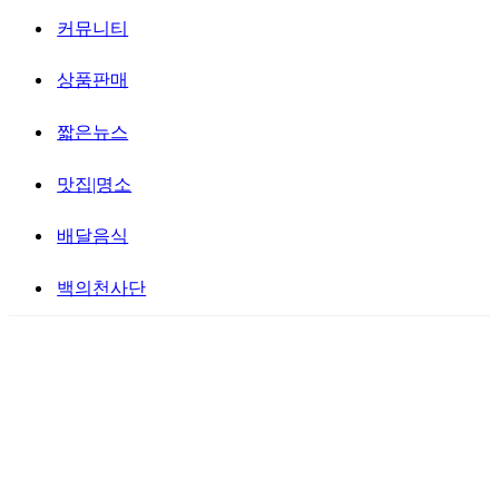
커뮤니티
상품판매
짧은뉴스
맛집|명소
배달음식
백의천사단