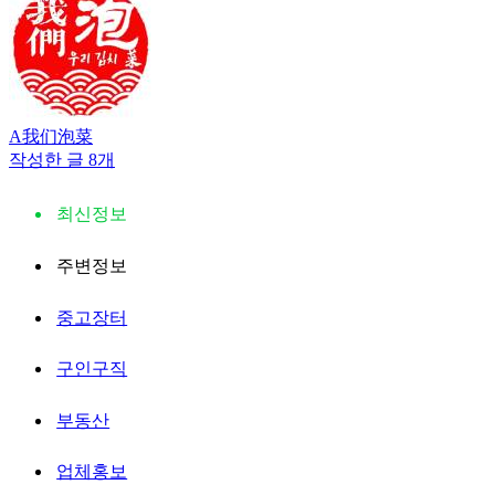
A我们泡菜
작성한 글 8개
최신정보
주변정보
중고장터
구인구직
부동산
업체홍보