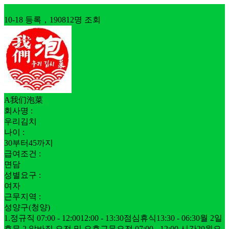
구인
10-18 등록，190812명 조회
A我们泡菜
회사명 :
우리김치
나이 :
30부터45까지
급여조건 :
면담
성별요구 :
여자
근무지역 :
성양구(청양)
1.정규직 07:00 - 12:0012:00 - 13:30점심휴식13:30 - 06:30월 2일
휴무.2.알바직 오전 및 오후근무오전 07:00 - 12:00 시간20원오