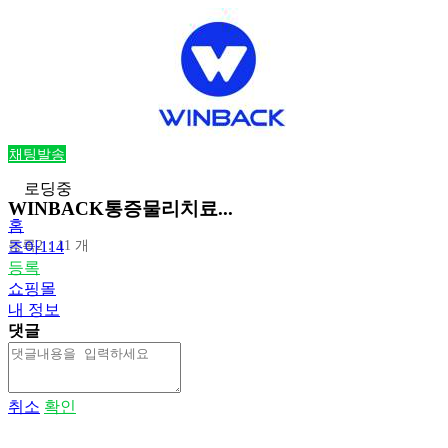
채팅발송
로딩중
WINBACK통증물리치료...
홈
등록2：11 개
조아114
등록
쇼핑몰
내 정보
댓글
취소
확인