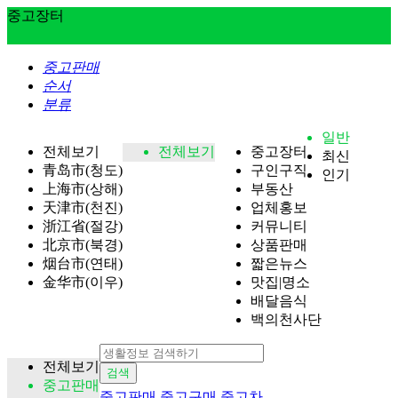
중고장터
중고판매
순서
분류
일반
전체보기
전체보기
중고장터
최신
青岛市(청도)
구인구직
인기
上海市(상해)
부동산
天津市(천진)
업체홍보
浙江省(절강)
커뮤니티
北京市(북경)
상품판매
烟台市(연태)
짧은뉴스
金华市(이우)
맛집|명소
배달음식
백의천사단
전체보기
검색
중고판매
중고판매
중고구매
중고차