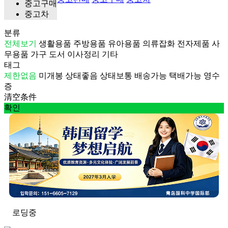
중고구매
중고차
분류
전체보기
생활용품
주방용품
유아용품
의류잡화
전자제품
사
무용품
가구
도서
이사정리
기타
태그
제한없음
미개봉
상태좋음
상태보통
배송가능
택배가능
영수
증
清空条件
확인
로딩중