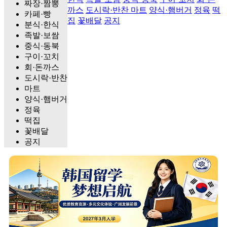
짜장·짬뽕
까스
도시락·반찬
마트
양식·햄버거
정육
떡
카페·빵
집
꽃배달
공지
분식·한식
족발·보쌈
중식·동북
구이·꼬치
회·돈까스
도시락·반찬
마트
양식·햄버거
정육
떡집
꽃배달
공지