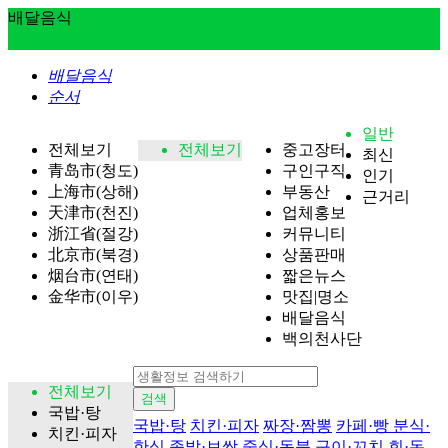
배달음식
배달음식
순서
일반
전체보기
전체보기
중고장터
최신
青岛市(청도)
구인구직
인기
上海市(상해)
부동산
근거리
天津市(천진)
업체홍보
浙江省(절강)
커뮤니티
北京市(북경)
상품판매
烟台市(연태)
짧은뉴스
金华市(이우)
맛집|명소
배달음식
백의천사단
전체보기
검색
국밥·탕
국밥·탕
치킨·피자
짜장·짬뽕
카페·빵
분식·
치킨·피자
한식
족발·보쌈
중식·동북
구이·꼬치
회·돈