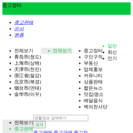
중고장터
중고판매
순서
분류
일반
전체보기
전체보기
중고장터
최신
青岛市(청도)
구인구직
인기
上海市(상해)
부동산
天津市(천진)
업체홍보
浙江省(절강)
커뮤니티
北京市(북경)
상품판매
烟台市(연태)
짧은뉴스
金华市(이우)
맛집|명소
배달음식
백의천사단
전체보기
검색
중고판매
중고판매
중고구매
중고차