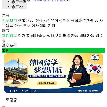
중고구매
중고차
분류
전체보기
생활용품
주방용품
유아용품
의류잡화
전자제품
사
무용품
가구
도서
이사정리
기타
태그
제한없음
미개봉
상태좋음
상태보통
배송가능
택배가능
영수
증
清空条件
확인
로딩중