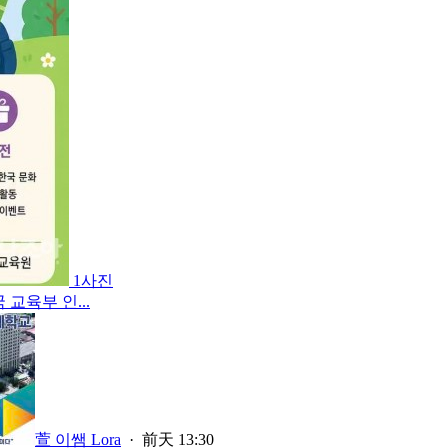
1사진
교육부 인...
萱 이쌤 Lora
·
前天 13:30