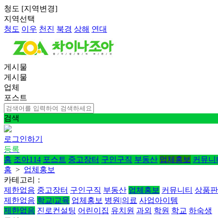
청도
[
지역변경
]
지역선택
청도
이우
천진
북경
상해
연대
게시물
게시물
업체
포스트
검색
로그인하기
등록
홈
조아114
포스트
중고장터
구인구직
부동산
업체홍보
커뮤니
홈
>
업체홍보
카테고리：
제한없음
중고장터
구인구직
부동산
업체홍보
커뮤니티
상품판
제한없음
학교|교육
업체홍보
병원|의료
사업아이템
제한없음
진로컨설팅
어린이집
유치원
과외
학원
학교
하숙생