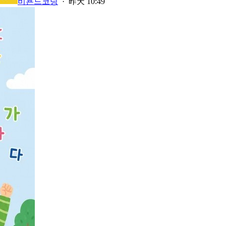
비욘드코딩
·
昨天 10:49