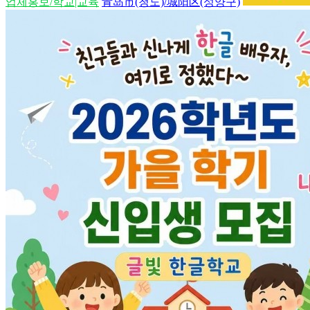
업체홍보/학교|교육
青岛市(청도)/城阳区(성양구)