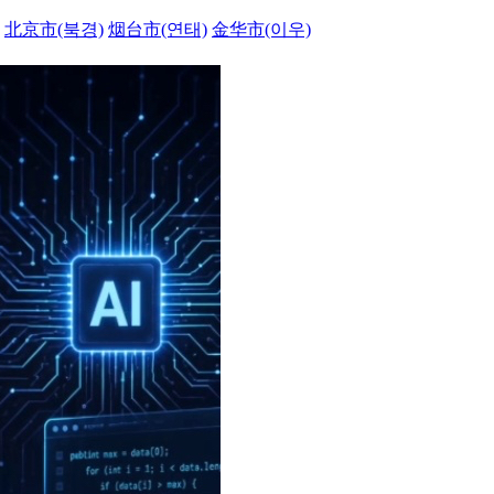
北京市(북경)
烟台市(연태)
金华市(이우)