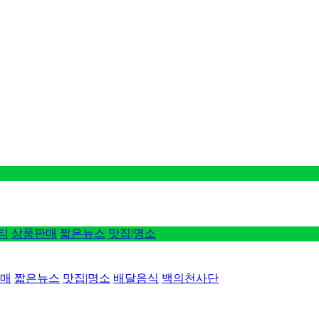
티
상품판매
짧은뉴스
맛집|명소
매
짧은뉴스
맛집|명소
배달음식
백의천사단