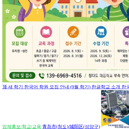
顶
새 학기 한국어 학원 모집 안내 (9월 학기) 한글학교 소개 한국 
업체홍보/학교|교육
青岛市(청도)/城阳区(성양구)