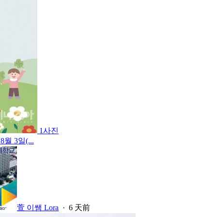
1사진
 3일(...
萱 이쌤 Lora
·
6 天前