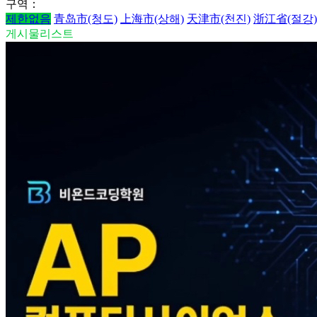
구역：
제한없음
青岛市(청도)
上海市(상해)
天津市(천진)
浙江省(절강)
게시물리스트