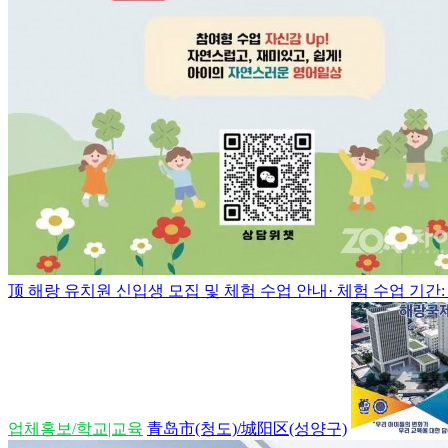
顶
해랑 유치원 신입생 모집 및 체험 수업 안내· 체험 수업 기간: 8월
업체홍보/학교|교육
青岛市(청도)/城阳区(성양구)