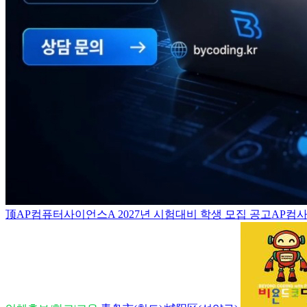
顶
AP컴퓨터사이언스A 2027년 시험대비 학생 모집 공고AP컴사