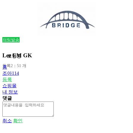
채팅발송
Lee EM GK
로딩중
등록2：51 개
홈
조아114
등록
쇼핑몰
내 정보
댓글
취소
확인