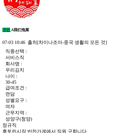
구인
A我们泡菜
07-03 10:46 출처[차이나조아-중국 생활의 모든 것]
직종선택 :
서비스직
회사명 :
우리김치
나이 :
30-45
급여조건 :
면담
성별요구 :
여자
근무지역 :
성양구(청양)
정규직
후토린시장 반찬가계에서 직원 구합니다