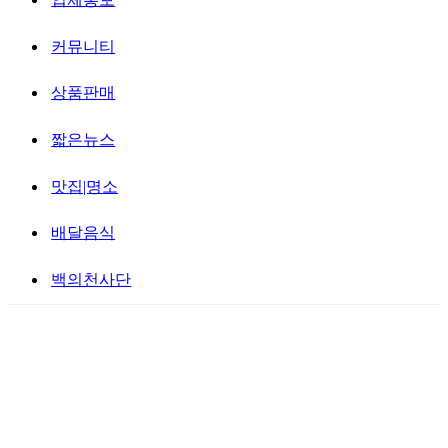
커뮤니티
상품판매
짧은뉴스
맛집|명소
배달음식
백의천사단