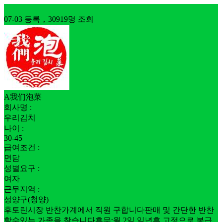
구인
07-03 등록，30919명 조회
A我们泡菜
회사명 :
우리김치
나이 :
30-45
급여조건 :
면담
성별요구 :
여자
근무지역 :
성양구(청양)
후토린시장 반찬가계에서 직원 구합니다판매 및 간단한 반찬
할수있는 가족을 찾습니다휴무:월 2일 일년후 고정으로 봉급