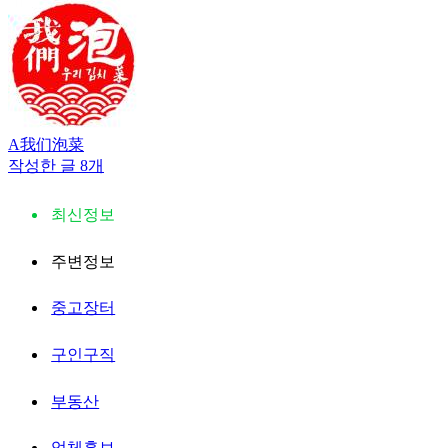
A我们泡菜
작성한 글 8개
최신정보
주변정보
중고장터
구인구직
부동산
업체홍보