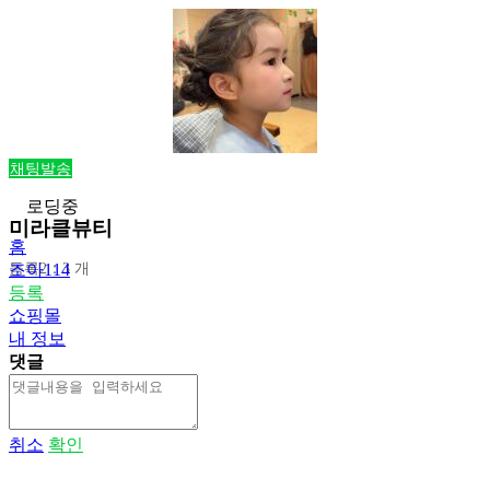
채팅발송
로딩중
미라클뷰티
홈
등록2：3 개
조아114
등록
쇼핑몰
내 정보
댓글
취소
확인