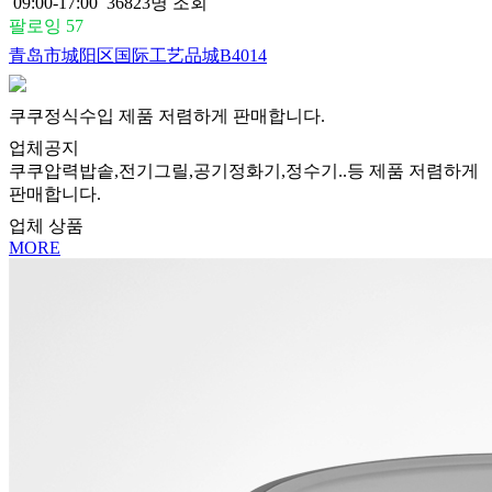
09:00-17:00
36823명 조회
팔로잉 57
青岛市城阳区国际工艺品城B4014
쿠쿠정식수입 제품 저렴하게 판매합니다.
업체
공지
쿠쿠압력밥솥,전기그릴,공기정화기,정수기..등 제품 저렴하게
판매합니다.
업체 상품
MORE