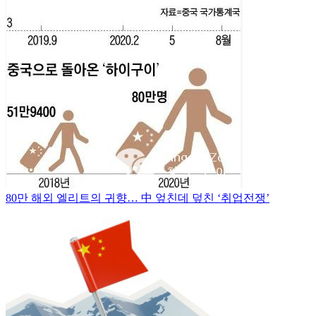
80만 해외 엘리트의 귀향… 中 엎친데 덮친 ‘취업전쟁’