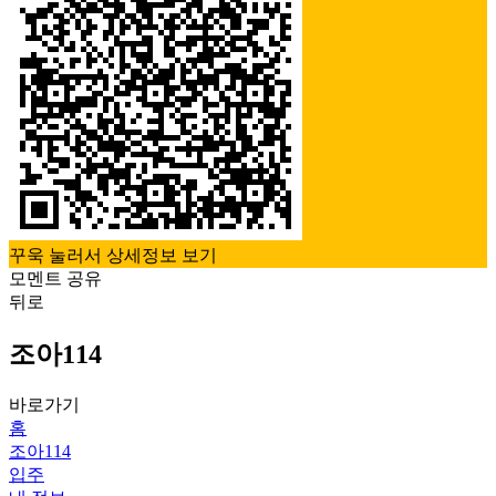
꾸욱 눌러서 상세정보 보기
모멘트 공유
뒤로
조아114
바로가기
홈
조아114
입주