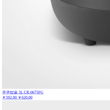
쿠쿠밥솥 3L CR-0675FG
￥
592.00
￥620.00