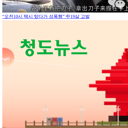
“오전10시 택시 탔다가 성폭행” 中19살 고발