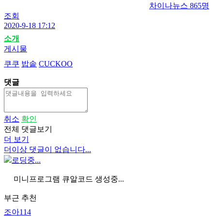
차이나뉴스
865명
조회
2020-9-18 17:12
소개
게시물
쿠쿠
밥솥
CUCKOO
댓글
취소
확인
전체 댓글보기
더 보기
더이상 댓글이 없습니다...
로딩중...
미니프로그램 큐알코드 생성중...
부근 추천
조아114