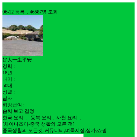
구직
06-12 등록，46587명 조회
好人一生平安
경력 :
18년
나이 :
50대
성별 :
남자
희망급여 :
솜씨 보고 결정
한국 요리 ， 동북 요리，사천 요리 ，
[차이나조아-중국 생활의 모든 것]
중국생활의 모든것-커뮤니티,벼룩시장,상가,쇼핑