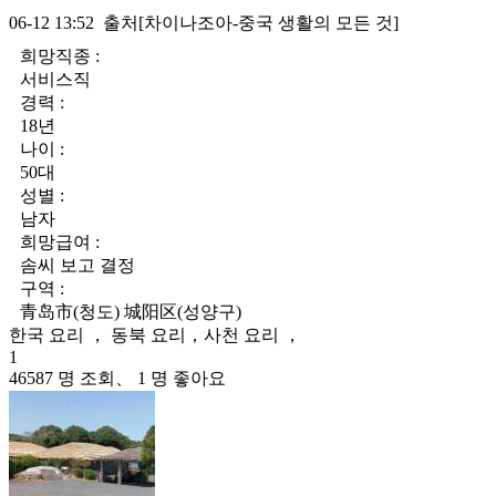
06-12 13:52 출처[차이나조아-중국 생활의 모든 것]
희망직종 :
서비스직
경력 :
18년
나이 :
50대
성별 :
남자
희망급여 :
솜씨 보고 결정
구역 :
青岛市(청도) 城阳区(성양구)
한국 요리 ， 동북 요리，사천 요리 ，
1
46587 명 조회、 1 명 좋아요