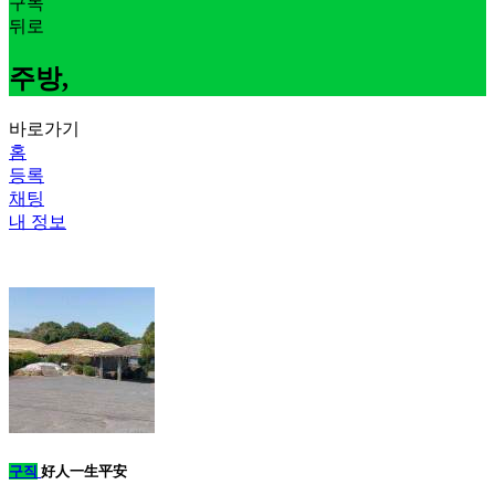
구독
뒤로
주방,
바로가기
홈
등록
채팅
내 정보
구직
好人一生平安