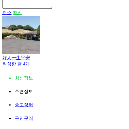
취소
확인
好人一生平安
작성한 글 4개
최신정보
주변정보
중고장터
구인구직