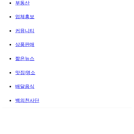
부동산
업체홍보
커뮤니티
상품판매
짧은뉴스
맛집|명소
배달음식
백의천사단