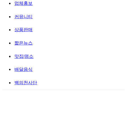
업체홍보
커뮤니티
상품판매
짧은뉴스
맛집|명소
배달음식
백의천사단