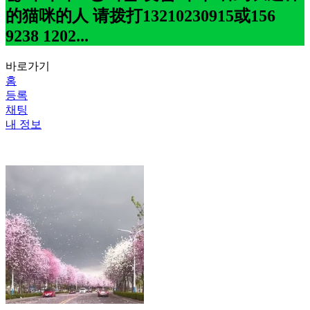
的猫咪的人 请拨打13210230915或156
9238 1202...
바로가기
홈
등록
채팅
내 정보