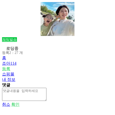
채팅발송
로딩중
등록2：27 개
홈
조아114
등록
쇼핑몰
내 정보
댓글
취소
확인