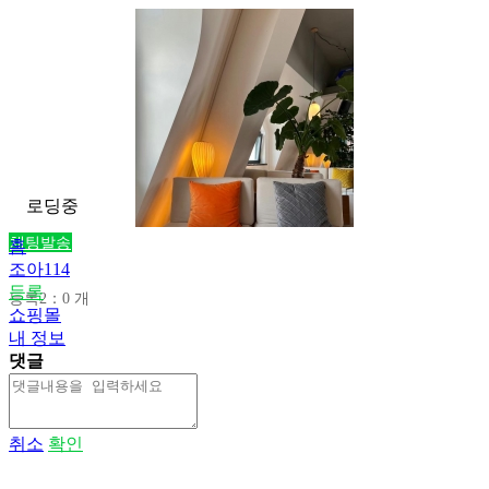
로딩중
채팅발송
홈
조아114
등록
등록2：0 개
쇼핑몰
내 정보
댓글
취소
확인