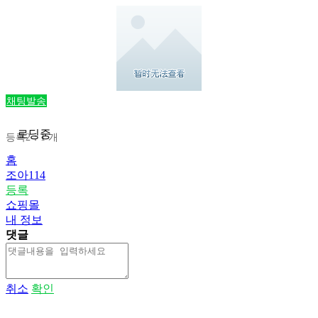
채팅발송
로딩중
등록2：1 개
홈
조아114
등록
쇼핑몰
내 정보
댓글
취소
확인