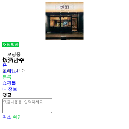
채팅발송
로딩중
饭酒반주
홈
등록2：12 개
조아114
등록
쇼핑몰
내 정보
댓글
취소
확인