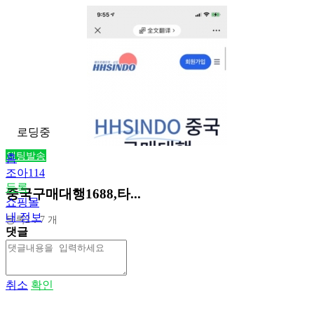
로딩중
채팅발송
홈
조아114
등록
중국구매대행1688,타...
쇼핑몰
내 정보
등록2：7 개
댓글
취소
확인