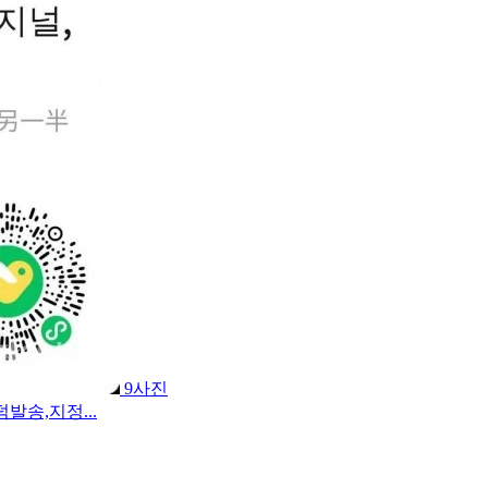
9사진
발송,지정...