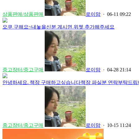
상품판매/상품판매
로이맘
· 06-11 09:22
오쿠 구해요~내놓을신분 계시면 위쳇 추가해주세요
중고장터/중고구매
로이맘
· 04-28 21:14
안녕하세요. 책장 구매하고싶습니다책장 파실분 연락부탁드립니다
중고장터/중고구매
로이맘
· 10-15 11:24