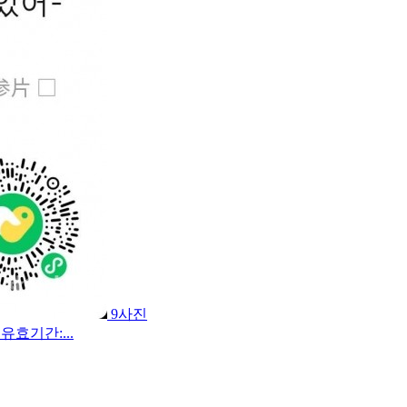
9사진
효기간:...