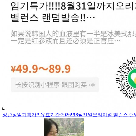
정관장임기특가‼️ 유효기간:2026년8월31일오리지널,밸런스 랜덤