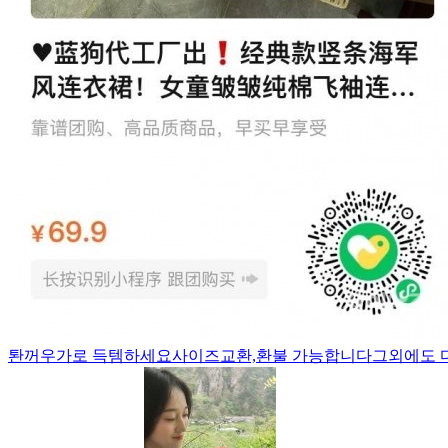
퇀꺼우가로 득템하세요사이즈교환,환불 가능합니다그외에도 다양