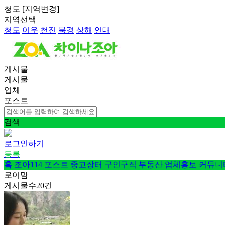
청도
[
지역변경
]
지역선택
청도
이우
천진
북경
상해
연대
게시물
게시물
업체
포스트
검색
로그인하기
등록
홈
조아114
포스트
중고장터
구인구직
부동산
업체홍보
커뮤니
로이맘
게시물수
20
건