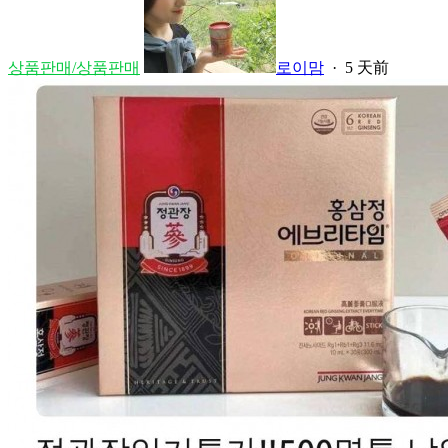
상품판매/상품판매
로이맘
·
5 天前