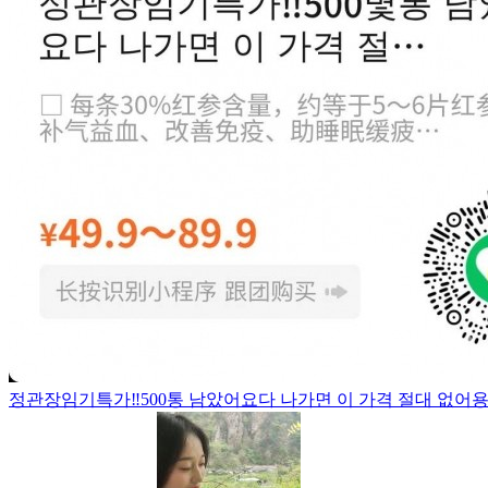
정관장임기특가‼️500통 남았어요다 나가면 이 가격 절대 없어용유