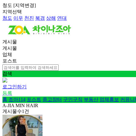
청도
[
지역변경
]
지역선택
청도
이우
천진
북경
상해
연대
게시물
게시물
업체
포스트
검색
로그인하기
등록
홈
조아114
포스트
중고장터
구인구직
부동산
업체홍보
커뮤니
A-JIA MIN HAIR
게시물수
1
건