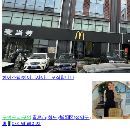
헤어스텝/헤어디자이너 모집합니다
구인구직/구인
青岛市(청도)/城阳区(성양구)
홈
1
마지막 페이지