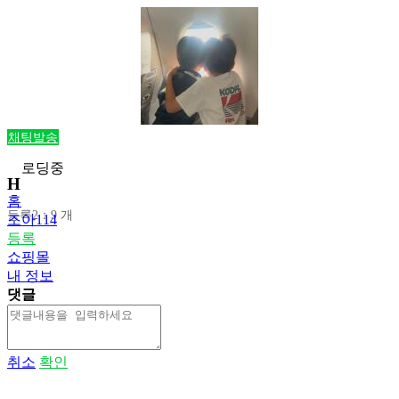
채팅발송
로딩중
Н
홈
등록2：9 개
조아114
등록
쇼핑몰
내 정보
댓글
취소
확인