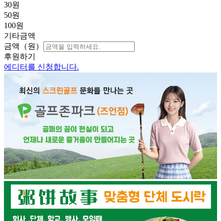
30
원
50
원
100
원
기타금액
금액（원）
후원하기
에디터를 신청합니다.