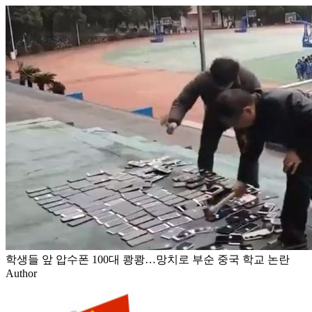
학생들 앞 압수폰 100대 쾅쾅…망치로 부순 중국 학교 논란
Author