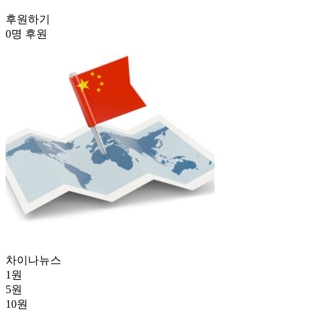
후원하기
0명 후원
차이나뉴스
1
원
5
원
10
원