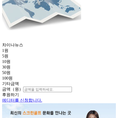
차이나뉴스
1
원
5
원
10
원
30
원
50
원
100
원
기타금액
금액（원）
후원하기
에디터를 신청합니다.