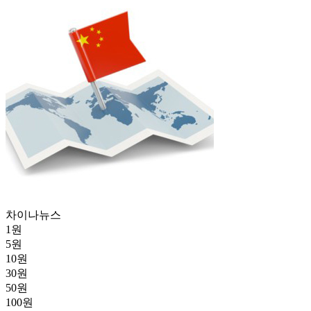
차이나뉴스
1
원
5
원
10
원
30
원
50
원
100
원