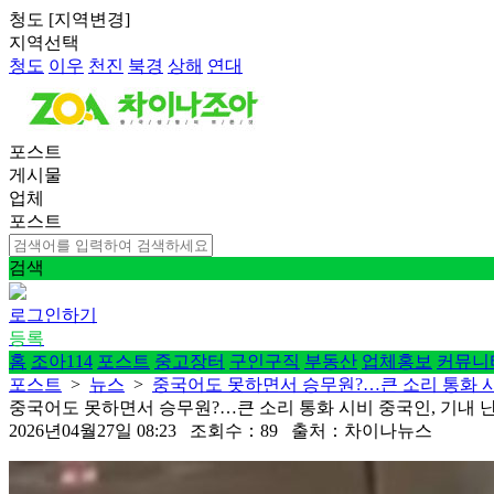
청도
[
지역변경
]
지역선택
청도
이우
천진
북경
상해
연대
포스트
게시물
업체
포스트
검색
로그인하기
등록
홈
조아114
포스트
중고장터
구인구직
부동산
업체홍보
커뮤니
포스트
>
뉴스
>
중국어도 못하면서 승무원?…큰 소리 통화 시
중국어도 못하면서 승무원?…큰 소리 통화 시비 중국인, 기내 
2026년04월27일 08:23 조회수：89 출처：차이나뉴스