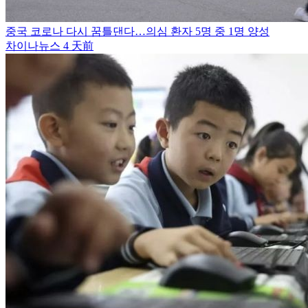
중국 코로나 다시 꿈틀댄다…의심 환자 5명 중 1명 양성
차이나뉴스
4 天前