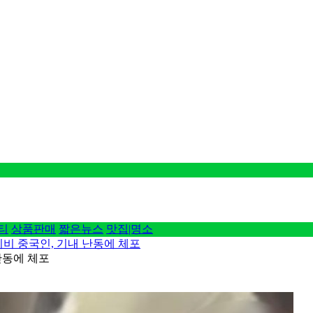
티
상품판매
짧은뉴스
맛집|명소
비 중국인, 기내 난동에 체포
난동에 체포