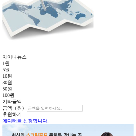
차이나뉴스
1
원
5
원
10
원
30
원
50
원
100
원
기타금액
금액（원）
후원하기
에디터를 신청합니다.