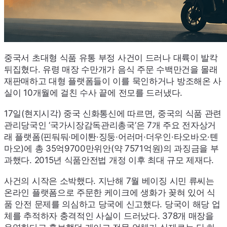
중국서 초대형 식품 유통 부정 사건이 드러나 대륙이 발칵
뒤집혔다. 유령 매장 수만개가 음식 주문 수백만건을 몰래
재판매하고 대형 플랫폼들이 이를 묵인하거나 방조해온 사
실이 10개월에 걸친 수사 끝에 전모를 드러냈다.
17일(현지시각) 중국 신화통신에 따르면, 중국의 식품 관련
관리당국인 ‘국가시장감독관리총국’은 7개 주요 전자상거
래 플랫폼(핀둬둬·메이퇀·징둥·어러머·더우인·타오바오·톈
마오)에 총 35억9700만위안(약 7571억원)의 과징금을 부
과했다. 2015년 식품안전법 개정 이후 최대 규모 제재다.
사건의 시작은 소박했다. 지난해 7월 베이징 시민 류씨는
온라인 플랫폼으로 주문한 케이크에 생화가 꽂혀 있어 식
품 안전 문제를 의심하고 당국에 신고했다. 당국이 해당 업
체를 추적하자 충격적인 사실이 드러났다. 378개 매장을