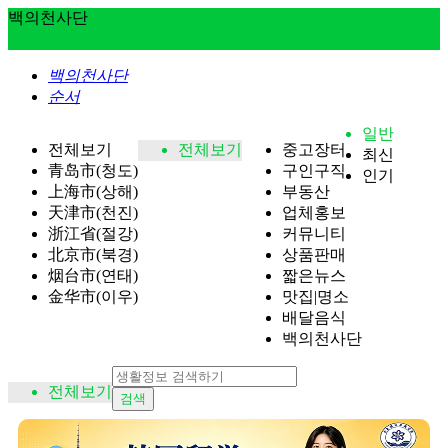
백의천사단
백의천사단
순서
일반
전체보기
전체보기
중고장터
최신
青岛市(청도)
구인구직
인기
上海市(상해)
부동산
天津市(천진)
업체홍보
浙江省(절강)
커뮤니티
北京市(북경)
상품판매
烟台市(연태)
짧은뉴스
金华市(이우)
맛집|명소
배달음식
백의천사단
전체보기
검색