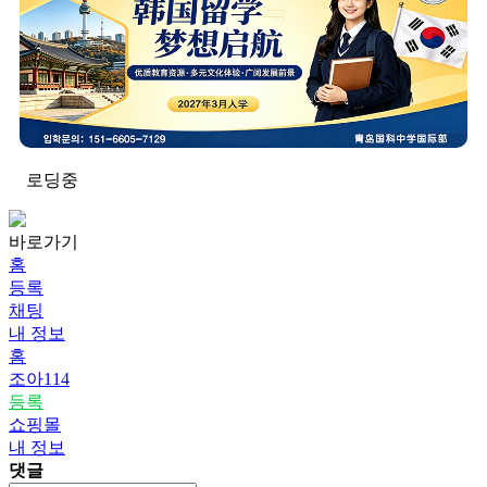
로딩중
바로가기
홈
등록
채팅
내 정보
홈
조아114
등록
쇼핑몰
내 정보
댓글