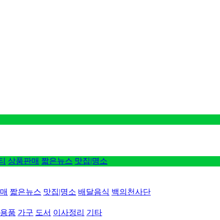
티
상품판매
짧은뉴스
맛집|명소
매
짧은뉴스
맛집|명소
배달음식
백의천사단
용품
가구
도서
이사정리
기타