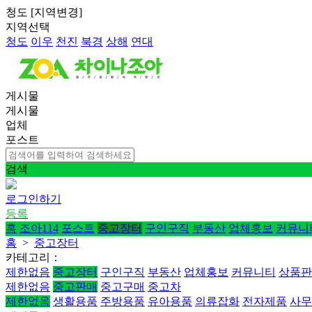
청도
[
지역변경
]
지역선택
청도
이우
천진
북경
상해
연대
게시물
게시물
업체
포스트
검색
로그인하기
등록
홈
조아114
포스트
중고장터
구인구직
부동산
업체홍보
커뮤니
홈
>
중고장터
카테고리：
제한없음
중고장터
구인구직
부동산
업체홍보
커뮤니티
상품판
제한없음
중고판매
중고구매
중고차
제한없음
생활용품
주방용품
유아용품
의류잡화
전자제품
사무