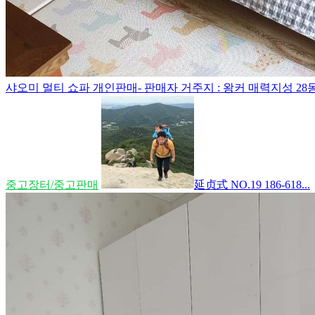
샤오미 멀티 쇼파 개인판매- 판매자 거주지 : 왕커 매력지성 28동-
중고장터/중고판매
延贞式 NO.19 186-618...