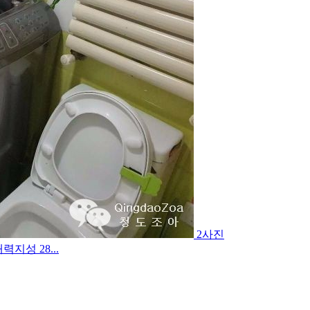
2사진
지성 28...