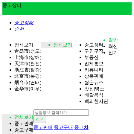
중고장터
중고장터
순서
일반
전체보기
전체보기
중고장터
최신
青岛市(청도)
구인구직
인기
上海市(상해)
부동산
天津市(천진)
업체홍보
浙江省(절강)
커뮤니티
北京市(북경)
상품판매
烟台市(연태)
짧은뉴스
金华市(이우)
맛집|명소
배달음식
백의천사단
전체보기
검색
중고판매
중고판매
중고구매
중고차
중고구매