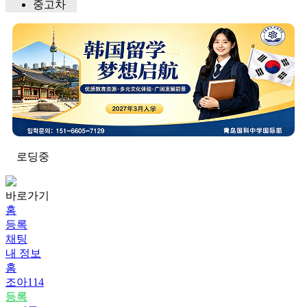
중고차
로딩중
바로가기
홈
등록
채팅
내 정보
홈
조아114
등록