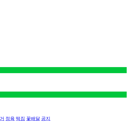
버거
정육
떡집
꽃배달
공지