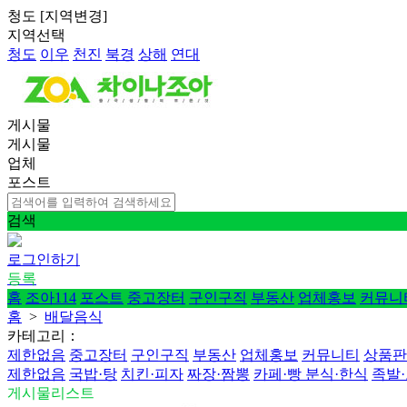
청도
[
지역변경
]
지역선택
청도
이우
천진
북경
상해
연대
게시물
게시물
업체
포스트
검색
로그인하기
등록
홈
조아114
포스트
중고장터
구인구직
부동산
업체홍보
커뮤니
홈
>
배달음식
카테고리：
제한없음
중고장터
구인구직
부동산
업체홍보
커뮤니티
상품판
제한없음
국밥·탕
치킨·피자
짜장·짬뽕
카페·빵
분식·한식
족발
게시물리스트