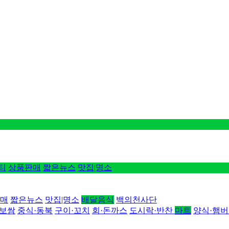
티
상품판매
짧은뉴스
맛집|명소
매
짧은뉴스
맛집|명소
배달음식
백의천사단
·보쌈
중식·동북
구이·꼬치
회·돈까스
도시락·반찬
마트
양식·햄