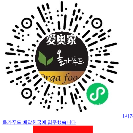
1사
올가푸드 배달천국에 입주했습니다