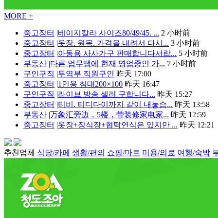
MORE +
중고장터
|
베이지칼라 사이즈80/49/45. ...
2 小时前
중고장터
|
옷장. 원목. 가격을 내려서 다시...
3 小时前
중고장터
|
아동용 사사가구 판매합니다서랍...
5 小时前
부동산
|
다른 업무땜에 현재 영업중인 가...
7 小时前
구인구직
|
무역부 직원구인
昨天 17:00
중고장터
|
1인용 침대200×100
昨天 16:47
구인구직
|
라이브 방송 셀러 구합니다...
昨天 15:27
중고장터
|
티비. 티디다이까지 같이 내놓습...
昨天 13:58
부동산
|
万象汇旁边，5楼，带装修家电家...
昨天 12:59
중고장터
|
옷장+장식장+협탁연식은 있지만 ...
昨天 12:21
추천업체
식당/카페
생활/편의
쇼핑/마트
미용/의료
여행/숙박