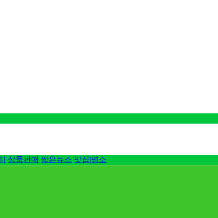
티
상품판매
짧은뉴스
맛집|명소