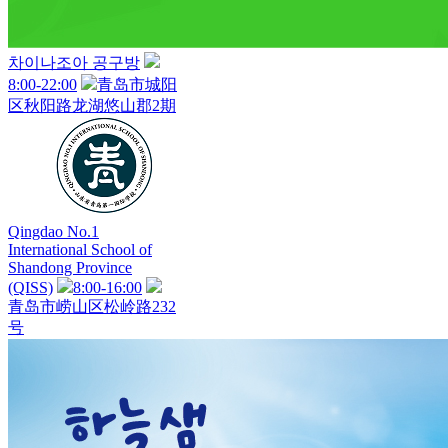
차이나조아 공구방
8:00-22:00
青岛市城阳
区秋阳路龙湖悠山郡2期
Qingdao No.1
International School of
Shandong Province
(QISS)
8:00-16:00
青岛市崂山区松岭路232
号