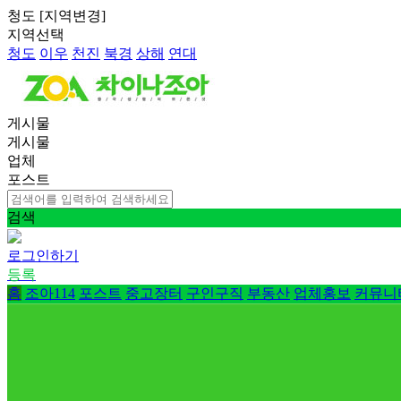
청도
[
지역변경
]
지역선택
청도
이우
천진
북경
상해
연대
게시물
게시물
업체
포스트
검색
로그인하기
등록
홈
조아114
포스트
중고장터
구인구직
부동산
업체홍보
커뮤니