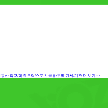
부동산
학교/학원
오락/스포츠
물류/무역
단체/기관
더 보기>>