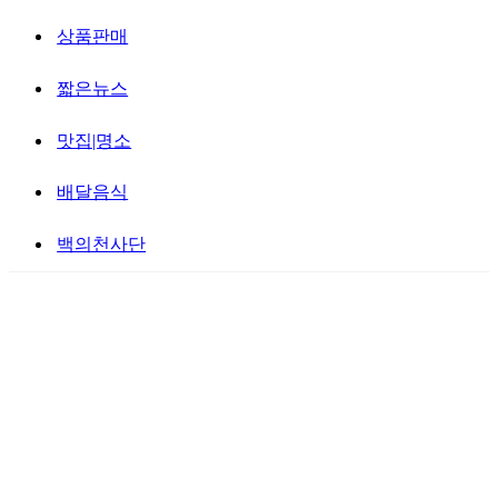
상품판매
짧은뉴스
맛집|명소
배달음식
백의천사단