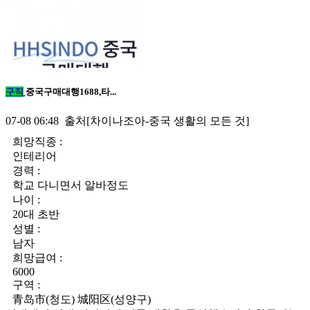
구직
중국구매대행1688,타...
07-08 06:48 출처[차이나조아-중국 생활의 모든 것]
희망직종 :
인테리어
경력 :
학교 다니면서 알바정도
나이 :
20대 초반
성별 :
남자
희망급여 :
6000
구역 :
青岛市(청도) 城阳区(성양구)