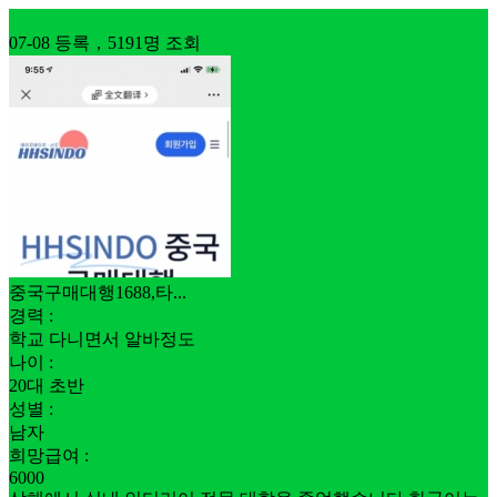
구직
07-08 등록，5191명 조회
중국구매대행1688,타...
경력 :
학교 다니면서 알바정도
나이 :
20대 초반
성별 :
남자
희망급여 :
6000