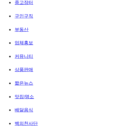
중고장터
구인구직
부동산
업체홍보
커뮤니티
상품판매
짧은뉴스
맛집|명소
배달음식
백의천사단