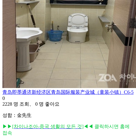
青岛即墨通济新经济区青岛国际服装产业城（童装小镇）C6-5
0
2228 명 조회、 0 명 좋아요
성함：金先生
▶▶
[차이나조아-중국 생활의 모든 것]
◀◀ 클릭하시면 홈에
접속