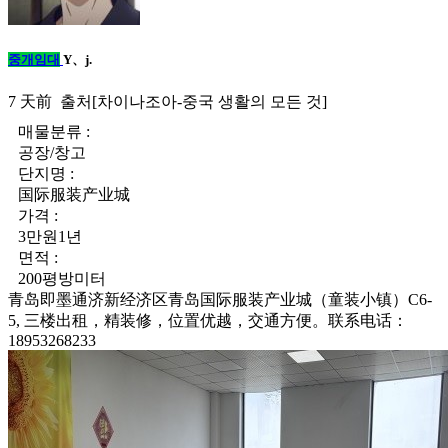
중개임대
Y、j.
7 天前 출처[차이나조아-중국 생활의 모든 것]
매물분류 :
공장/창고
단지명 :
国际服装产业城
가격 :
3만원1년
면적 :
200평방미터
青岛即墨通济新经济区青岛国际服装产业城（童装小镇）C6-
5, 三楼出租，精装修，位置优越，交通方便。联系电话：
18953268233