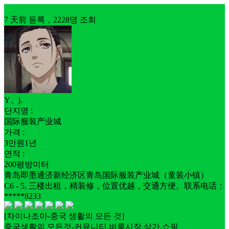
중개임대
7 天前 등록，2228명 조회
Y、j.
단지명 :
国际服装产业城
가격 :
3만원1년
면적 :
200평방미터
青岛即墨通济新经济区青岛国际服装产业城（童装小镇）
C6 - 5, 三楼出租，精装修，位置优越，交通方便。联系电话：
*****8233
[차이나조아-중국 생활의 모든 것]
중국생활의 모든것-커뮤니티,벼룩시장,상가,쇼핑