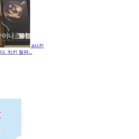
4사진
 치킨 철판...