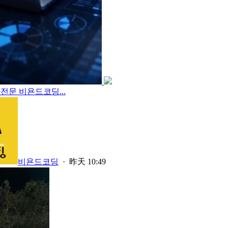
전문 비욘드코딩...
비욘드코딩
·
昨天 10:49