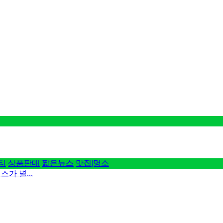
티
상품판매
짧은뉴스
맛집|명소
가 별...