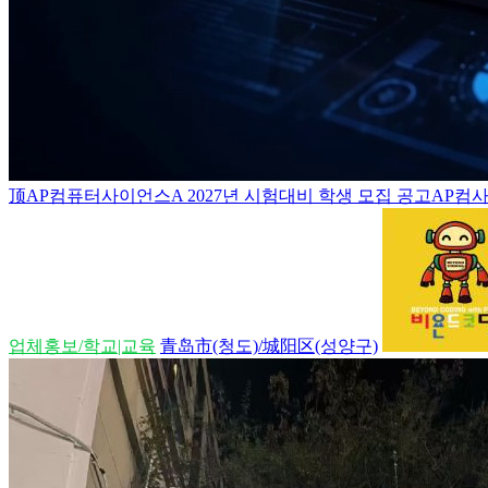
顶
AP컴퓨터사이언스A 2027년 시험대비 학생 모집 공고AP컴사
업체홍보/학교|교육
青岛市(청도)/城阳区(성양구)