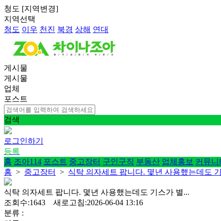
청도
[
지역변경
]
지역선택
청도
이우
천진
북경
상해
연대
게시물
게시물
업체
포스트
검색
로그인하기
등록
홈
조아114
포스트
중고장터
구인구직
부동산
업체홍보
커뮤니
홈
>
중고장터
>
식탁 의자세트 팝니다. 몇년 사용했는데도 기스
식탁 의자세트 팝니다. 몇년 사용했는데도 기스가 별...
조회수:1643 새로고침:2026-06-04 13:16
분류 :