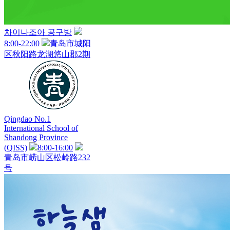
차이나조아 공구방
8:00-22:00
青岛市城阳
区秋阳路龙湖悠山郡2期
Qingdao No.1
International School of
Shandong Province
(QISS)
8:00-16:00
青岛市崂山区松岭路232
号