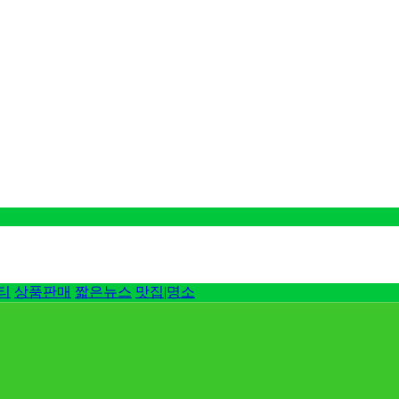
티
상품판매
짧은뉴스
맛집|명소