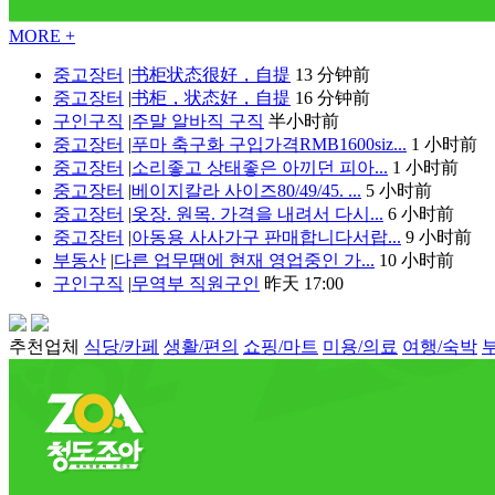
MORE +
중고장터
|
书柜状态很好，自提
13 分钟前
중고장터
|
书柜，状态好，自提
16 分钟前
구인구직
|
주말 알바직 구직
半小时前
중고장터
|
푸마 축구화 구입가격RMB1600siz...
1 小时前
중고장터
|
소리좋고 상태좋은 아끼던 피아...
1 小时前
중고장터
|
베이지칼라 사이즈80/49/45. ...
5 小时前
중고장터
|
옷장. 원목. 가격을 내려서 다시...
6 小时前
중고장터
|
아동용 사사가구 판매합니다서랍...
9 小时前
부동산
|
다른 업무땜에 현재 영업중인 가...
10 小时前
구인구직
|
무역부 직원구인
昨天 17:00
추천업체
식당/카페
생활/편의
쇼핑/마트
미용/의료
여행/숙박