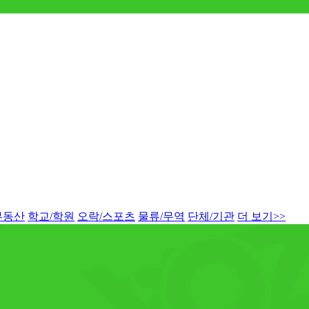
부동산
학교/학원
오락/스포츠
물류/무역
단체/기관
더 보기>>