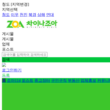
청도
[
지역변경
]
지역선택
청도
이우
천진
북경
상해
연대
게시물
게시물
업체
포스트
검색
로그인하기
등록
홈
조아114
포스트
중고장터
구인구직
부동산
업체홍보
커뮤니