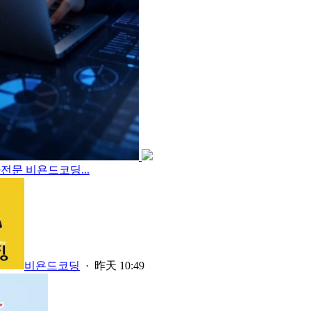
전문 비욘드코딩...
비욘드코딩
·
昨天 10:49