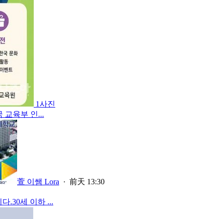
1사진
교육부 인...
萱 이쌤 Lora
·
前天 13:30
30세 이하 ...