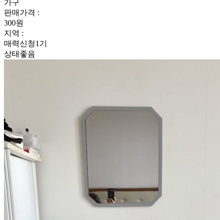
가구
판매가격 :
300원
지역 :
매력신청1기
상태좋음