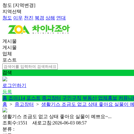
청도
[
지역변경
]
지역선택
청도
이우
천진
북경
상해
연대
게시물
게시물
업체
포스트
검색
로그인하기
등록
홈
조아114
포스트
중고장터
구인구직
부동산
업체홍보
커뮤니
홈
>
중고장터
>
생활기스 조금도 없고 상태 좋아요 실물이 예쁘
생활기스 조금도 없고 상태 좋아요 실물이 예쁘요~...
조회수:1551 새로고침:2026-06-03 08:57
분류 :