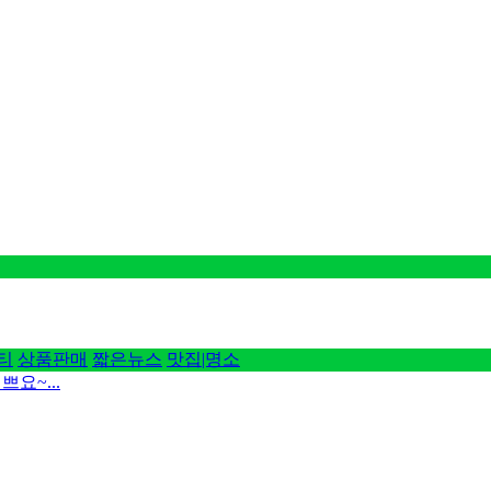
티
상품판매
짧은뉴스
맛집|명소
요~...