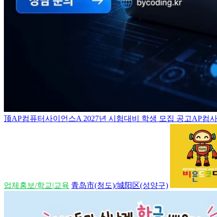
顶
AP컴퓨터사이언스A 2027년 시험대비 학생 모집 공고AP컴사
업체홍보/학교|교육
青岛市(청도)/城阳区(성양구)