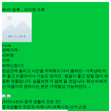
중고판매
06-03 등록，1631명 조회
Lucia
판매가격 :
4200원
지역 :
매력신청1기
방금전에 올리고 사진을 까박해서 다시 올려요~ 가죽상태 아
주 좋고 리클라이너 기능도 있어요 . 뒹굴기 좋고 정말 많이 애
용한 제품입니다. 실물보면 더 맘에 들 것입니다. 워낙 비싸게
산 제품이라 원하시는 분은 가격협상 가능하빈다. ...
상태좋음
[차이나조아-중국 생활의 모든 것]
중국생활의 모든것-커뮤니티,벼룩시장,상가,쇼핑