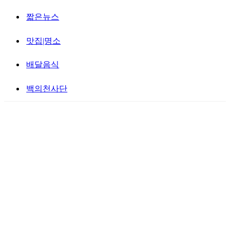
짧은뉴스
맛집|명소
배달음식
백의천사단