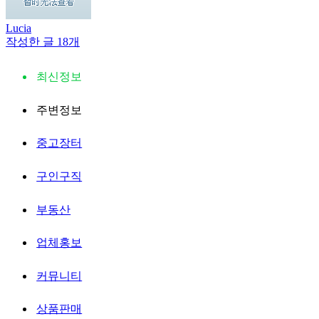
Lucia
작성한 글 18개
최신정보
주변정보
중고장터
구인구직
부동산
업체홍보
커뮤니티
상품판매