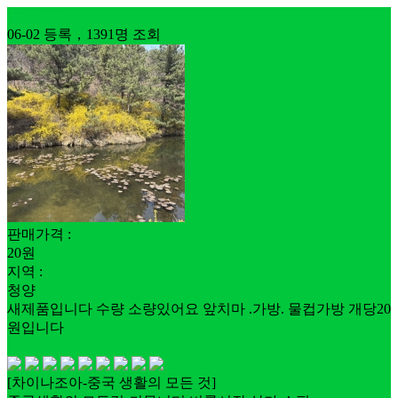
중고판매
06-02 등록，1391명 조회
판매가격 :
20원
지역 :
청양
새제품입니다 수량 소량있어요 앞치마 .가방. 물컵가방 개당20
원입니다
미개봉
[차이나조아-중국 생활의 모든 것]