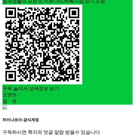
중국생활의 모든것-커뮤니티,벼룩시장,상가,쇼핑
꾸욱 눌러서 상세정보 보기
모멘트
공 유
차이나조아-공식계정
구독하시면 쪽지와 덧글 알람 받을수 있습니다