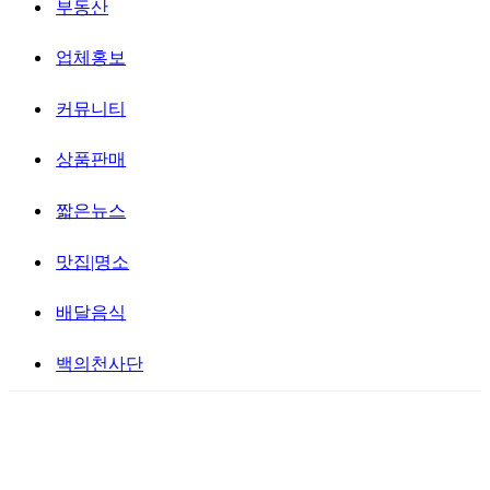
부동산
업체홍보
커뮤니티
상품판매
짧은뉴스
맛집|명소
배달음식
백의천사단