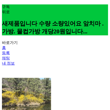
구독
뒤로
새제품입니다 수량 소량있어요 앞치마 .
가방. 물컵가방 개당20원입니다...
바로가기
홈
등록
채팅
내 정보