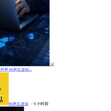
전문 비욘드코딩...
비욘드코딩
·
9 小时前