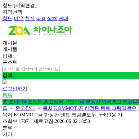
청도
[
지역변경
]
지역선택
청도
이우
천진
북경
상해
연대
게시물
게시물
업체
포스트
검색
로그인하기
등록
홈
조아114
포스트
중고장터
구인구직
부동산
업체홍보
커뮤니
홈
>
중고장터
>
목처 KOMMOT 곰 한정판 텐트 크림옐로우, 5
목처 KOMMOT 곰 한정판 텐트 크림옐로우, 5~8인용 가...
조회수:1707 새로고침:2026-06-02 18:53
분류 :
기타