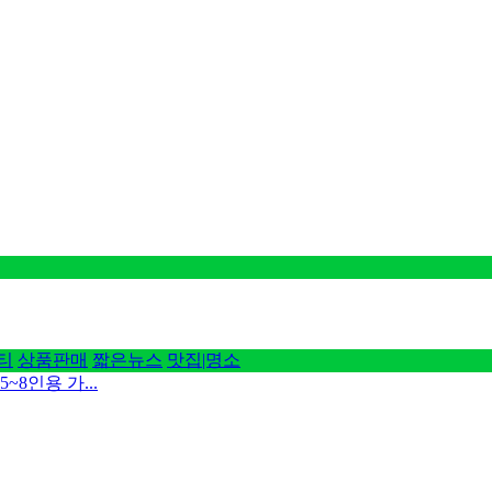
티
상품판매
짧은뉴스
맛집|명소
~8인용 가...