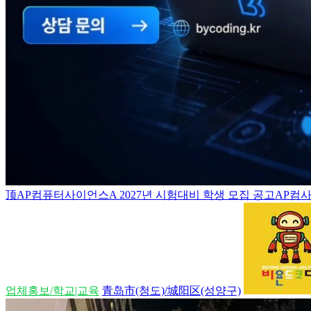
顶
AP컴퓨터사이언스A 2027년 시험대비 학생 모집 공고AP컴사
업체홍보/학교|교육
青岛市(청도)/城阳区(성양구)