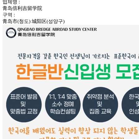
업체명 :
青岛倍利吉留学院
구역 :
青岛市(청도) 城阳区(성양구)