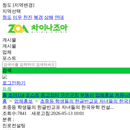
청도
[
지역변경
]
지역선택
청도
이우
천진
북경
상해
연대
게시물
게시물
업체
포스트
검색
로그인하기
등록
홈
조아114
포스트
중고장터
구인구직
부동산
업체홍보
커뮤니
홈
>
업체홍보
>
초중등 학생들의 한글반교포 자녀들의 한국유학
초중등 학생들의 한글반교포 자녀들의 한국유학 컨설...
조회수:7841 새로고침:2026-05-13 10:01
분류 :
진로컨설팅