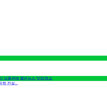
티
상품판매
짧은뉴스
맛집|명소
 컨설...