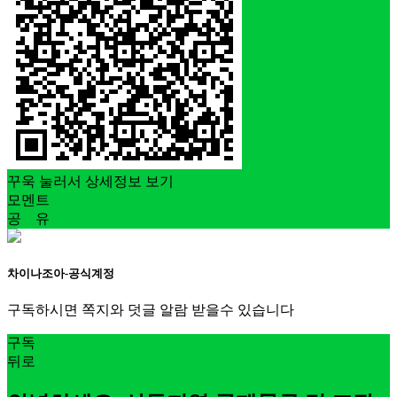
꾸욱 눌러서 상세정보 보기
모멘트
공 유
차이나조아-공식계정
구독하시면 쪽지와 덧글 알람 받을수 있습니다
구독
뒤로