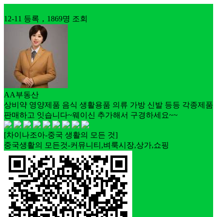
상품판매
12-11 등록，1869명 조회
AA부동산
상비약 영양제품 음식 생활용품 의류 가방 신발 등등 각종제품
판매하고 잇습니다~웨이신 추가해서 구경하세요~~
[차이나조아-중국 생활의 모든 것]
중국생활의 모든것-커뮤니티,벼룩시장,상가,쇼핑