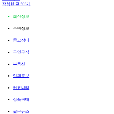
작성한 글 503개
최신정보
주변정보
중고장터
구인구직
부동산
업체홍보
커뮤니티
상품판매
짧은뉴스