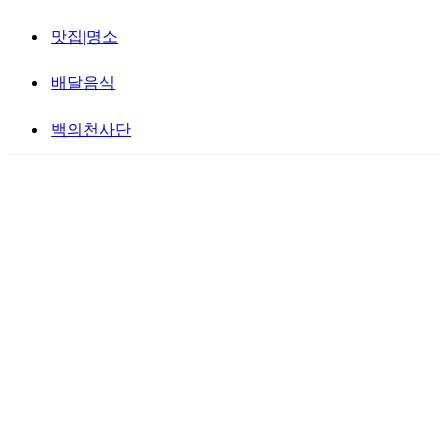
맛집|명소
배달음식
백의천사단