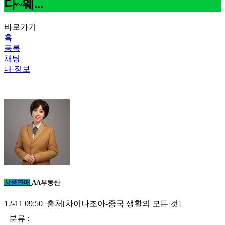
다~웨...
바로가기
홈
등록
채팅
내 정보
상품판매
AA부동산
12-11 09:50 출처[차이나조아-중국 생활의 모든 것]
분류 :