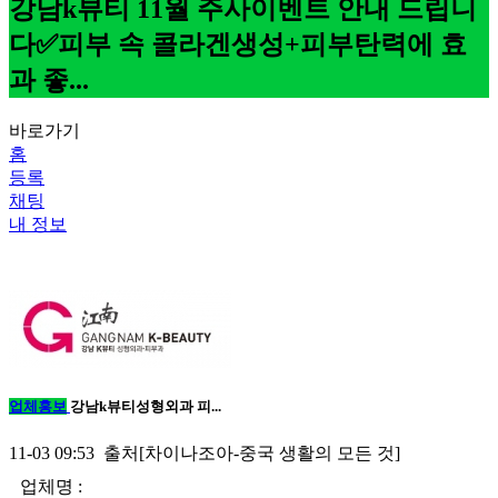
강남k뷰티 11월 주사이벤트 안내 드립니
다✅피부 속 콜라겐생성+피부탄력에 효
과 좋...
바로가기
홈
등록
채팅
내 정보
업체홍보
강남k뷰티성형외과 피...
11-03 09:53 출처[차이나조아-중국 생활의 모든 것]
업체명 :