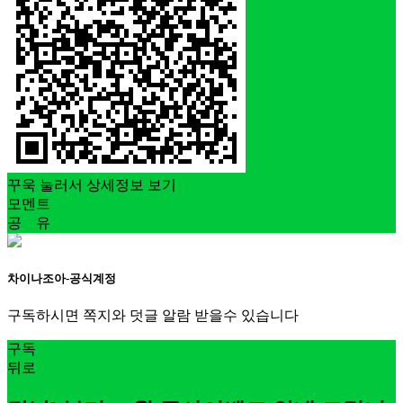
꾸욱 눌러서 상세정보 보기
모멘트
공 유
차이나조아-공식계정
구독하시면 쪽지와 덧글 알람 받을수 있습니다
구독
뒤로