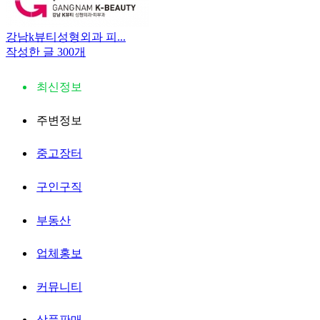
강남k뷰티성형외과 피...
작성한 글 300개
최신정보
주변정보
중고장터
구인구직
부동산
업체홍보
커뮤니티
상품판매