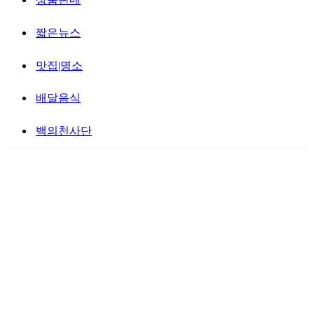
짧은뉴스
맛집|명소
배달음식
백의천사단