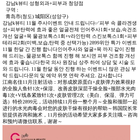
강남k뷰티 성형외과+피부과 청양점
구역 :
青岛市(청도) 城阳区(성양구)
강남k뷰티 11월 주사이벤트 안내 드립니다✅피부 속 콜라겐생
성+피부탄력에 효과 좋은 얼굴전체 인어주사1회+보습,속건조
개선 얼굴+목 물광보톡스1회+v라인탄력 스킨보톡스1회+피부
테라피2회(미백,보습,탄력 중 선택가능) 2899위안 특가 이벤트
11월 한달 간 진행 합니다인어주사와 얼굴+목 까지 같이 진행
해 드리는, 물광보톡스 함께 진행 해 보시면 피부 건조함 개선
에 효과 좋습니다한국 의사 원장님 상주 하여 상담 및 시술 도
와 드립니다. 11월 한달 동안 진행 하는 이벤트니 많은 관심 부
탁 드립니다문의 및 예약 위챗 연락 주세요. 감사합니다
江南名佳11月注射活动：对形成胶原蛋白+皮肤弹力效果很好
的全脸人鱼针1次+保湿、改善皮肤深层干燥全脸+颈部水光肉
毒1次+V线条紧致针1次+皮肤管理2次（美白、保湿、弹力可
选）特价2899元，活动持续11月份一整个月～全脸和颈部一起
进行的水光肉毒会对您的皮肤干燥有很好的帮助～韩国院长常
驻提供咨询和施术，11月份的活动希望大家多多关注哦～咨询
和预约请微信联系，谢谢～