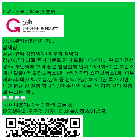
업체홍보
11-03 등록，6456명 조회
강남k뷰티성형외과 피...
업체명 :
강남k뷰티 성형외과+피부과 청양점
강남k뷰티 11월 주사이벤트 안내 드립니다✅피부 속 콜라겐생
성+피부탄력에 효과 좋은 얼굴전체 인어주사1회+보습,속건조
개선 얼굴+목 물광보톡스1회+v라인탄력 스킨보톡스1회+피부
테라피2회(미백,보습,탄력 중 선택가능) 2899위안 특가 이벤트
11월 한달 간 진행 합니다인어주사와 얼굴+목 까지 같이 진행
해 드리는, 물...
[차이나조아-중국 생활의 모든 것]
중국생활의 모든것-커뮤니티,벼룩시장,상가,쇼핑