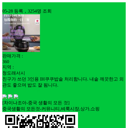
중고판매
05-28 등록，3254명 조회
판매가격 :
360
지역 :
청도래서시
친구가 쓰던 3인용 IH쿠쿠밥솥 처리함니다. 내솥 깨끗한고 외
관도 좋으며 밥도 잘 됨니다.
상태좋음
택배가능
[차이나조아-중국 생활의 모든 것]
중국생활의 모든것-커뮤니티,벼룩시장,상가,쇼핑