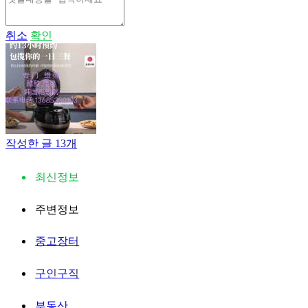
취소
확인
작성한 글 13개
최신정보
주변정보
중고장터
구인구직
부동산