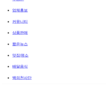
업체홍보
커뮤니티
상품판매
짧은뉴스
맛집|명소
배달음식
백의천사단