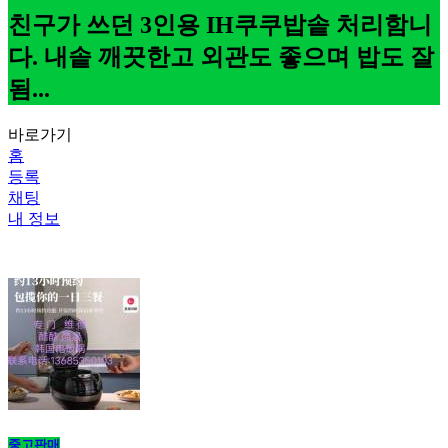
친구가 쓰던 3인용 IH쿠쿠밥솥 처리함니
다. 내솥 깨끗한고 외관도 좋으며 밥도 잘
됨...
바로가기
홈
등록
채팅
내 정보
중고판매