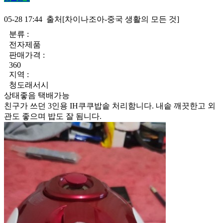
05-28 17:44 출처[차이나조아-중국 생활의 모든 것]
분류 :
전자제품
판매가격 :
360
지역 :
청도래서시
상태좋음
택배가능
친구가 쓰던 3인용 IH쿠쿠밥솥 처리함니다. 내솥 깨끗한고 외
관도 좋으며 밥도 잘 됨니다.