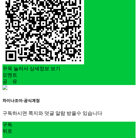
꾸욱 눌러서 상세정보 보기
모멘트
공 유
차이나조아-공식계정
구독하시면 쪽지와 덧글 알람 받을수 있습니다
구독
뒤로