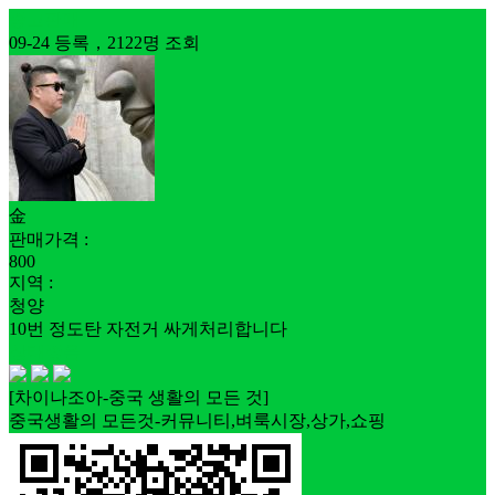
중고판매
09-24 등록，2122명 조회
金
판매가격 :
800
지역 :
청양
10번 정도탄 자전거 싸게처리합니다
상태좋음
[차이나조아-중국 생활의 모든 것]
중국생활의 모든것-커뮤니티,벼룩시장,상가,쇼핑