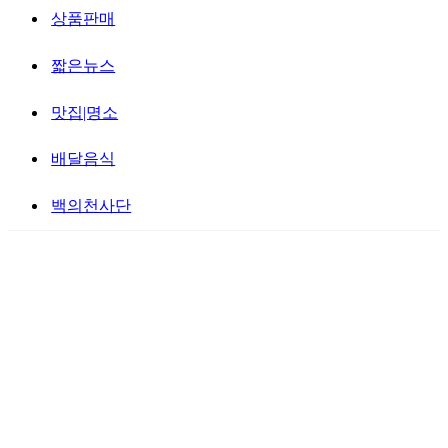
상품판매
짧은뉴스
맛집|명소
배달음식
백의천사단