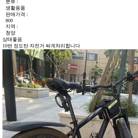
분류 :
생활용품
판매가격 :
800
지역 :
청양
상태좋음
10번 정도탄 자전거 싸게처리합니다