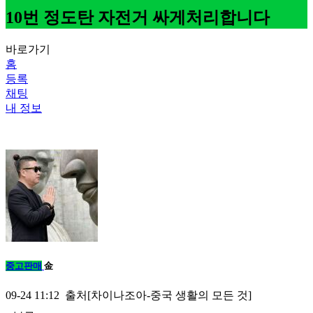
10번 정도탄 자전거 싸게처리합니다
바로가기
홈
등록
채팅
내 정보
중고판매
金
09-24 11:12 출처[차이나조아-중국 생활의 모든 것]