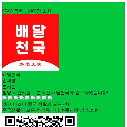
치킨·피자
07-08 등록，2408명 조회
배달천국
업체명 :
본치킨
청양 치킨맛집 - 본치킨 배달천국에 입주하였습니다!
[차이나조아-중국 생활의 모든 것]
중국생활의 모든것-커뮤니티,벼룩시장,상가,쇼핑