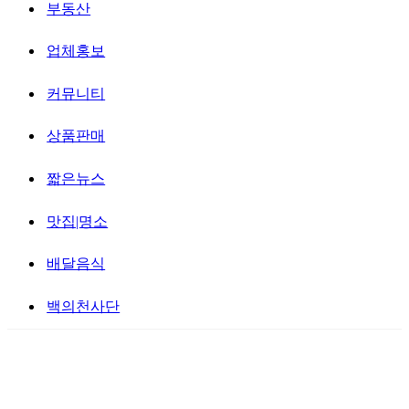
부동산
업체홍보
커뮤니티
상품판매
짧은뉴스
맛집|명소
배달음식
백의천사단