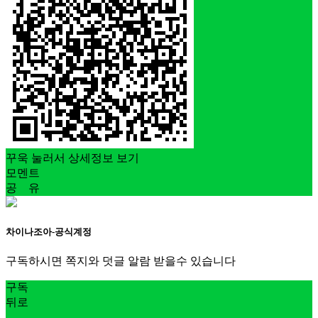
꾸욱 눌러서 상세정보 보기
모멘트
공 유
차이나조아-공식계정
구독하시면 쪽지와 덧글 알람 받을수 있습니다
구독
뒤로