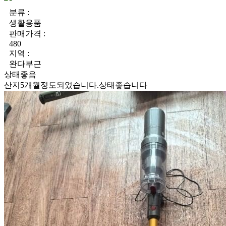
분류 :
생활용품
판매가격 :
480
지역 :
완다부근
상태좋음
산지5개월정도되었습니다.상태좋습니다