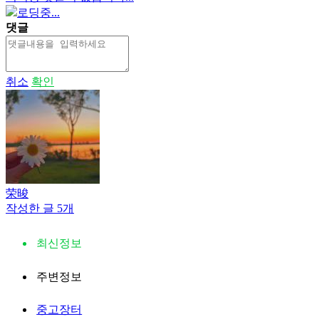
로딩중...
댓글
취소
확인
荣晙
작성한 글 5개
최신정보
주변정보
중고장터