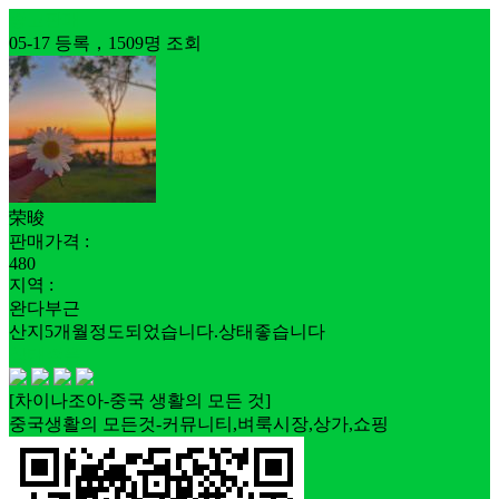
중고판매
05-17 등록，1509명 조회
荣晙
판매가격 :
480
지역 :
완다부근
산지5개월정도되었습니다.상태좋습니다
상태좋음
[차이나조아-중국 생활의 모든 것]
중국생활의 모든것-커뮤니티,벼룩시장,상가,쇼핑