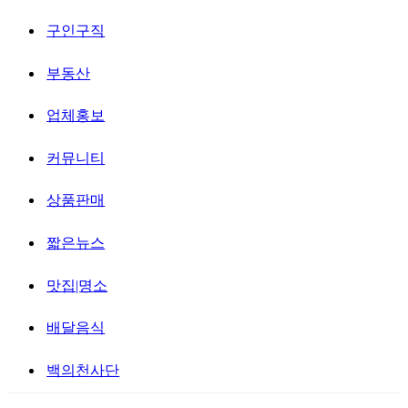
구인구직
부동산
업체홍보
커뮤니티
상품판매
짧은뉴스
맛집|명소
배달음식
백의천사단